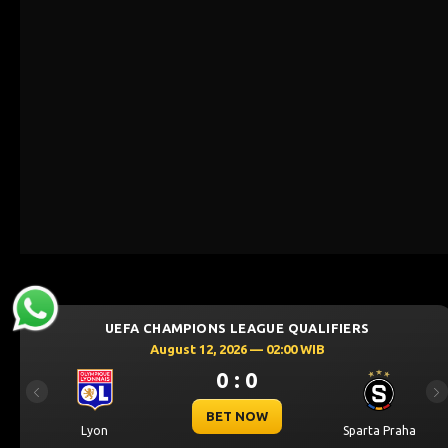
UEFA CHAMPIONS LEAGUE QUALIFIERS
August 12, 2026 — 02:00 WIB
0 : 0
Previous
Ne
BET NOW
Lyon
Sparta Praha