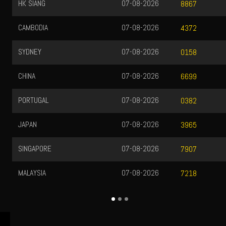
HK SIANG
07-08-2026
8867
CAMBODIA
07-08-2026
4372
SYDNEY
07-08-2026
0158
CHINA
07-08-2026
6699
PORTUGAL
07-08-2026
0382
JAPAN
07-08-2026
3965
SINGAPORE
07-08-2026
7907
MALAYSIA
07-08-2026
7218