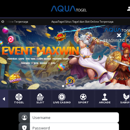
 Online Terpercaya
AquaTogel Situs Togel dan Slot Online Terpercaya
TOGEL
SLOT
LIVE CASINO
SPORT
ARCADE
SABU